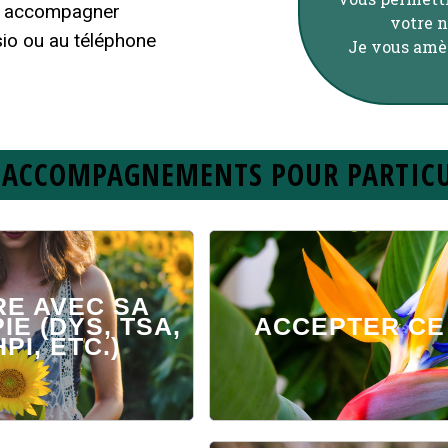
s accompagner
votre n
sio ou au téléphone
Je vous amèn
 ACCOMPAGNEMENTS POUR PARTICU
RE AVEC SA
E (DYS, TSA,
ACCEPTER CE 
PI, ETC.)