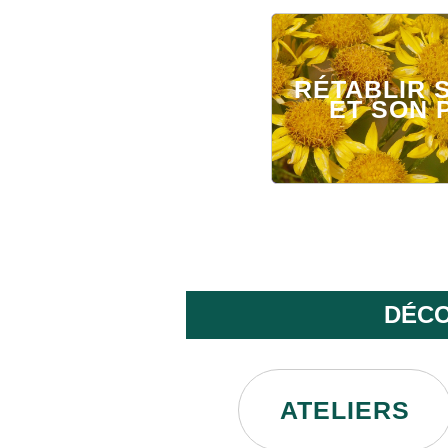
RÉTABLIR 
ET SON 
DÉCO
ATELIERS