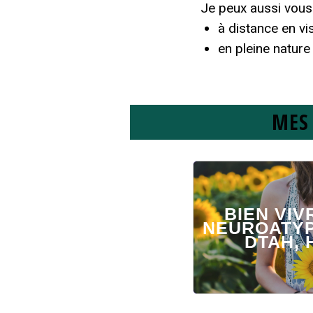
Je peux aussi vou
à distance en vi
en pleine nature
MES
BIEN VIV
NEUROATYPI
DTAH, H