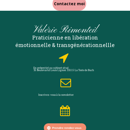
Contactez moi
Valérie Rimonteil
Praticienne en libération
émotionnelle & transgénérationnellle

En présentiel au cabinet situé
35 Boulevartd Louis Lignon 33115 La Teste de Buch

Inscrivez-vous à la
newsletter
