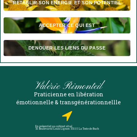
RETABLIR SON ENERGIE ET SON POTENTIEL
ACCEPTER CE QUI EST
DENOUER LES LIENS DU PASSE
Valérie Rimonteil
Praticienne en libération
émotionnelle & transgénérationnellle

En présentiel au cabinet situé
35 Boulevartd Louis Lignon 33115 La Teste de Buch