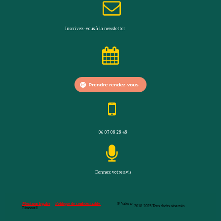

Inscrivez-vous à la
newsletter


06 07 08 28 48

Donnez votre avis
Mentions légales
Politique de confidentialité
© Valerie
2018-2025 Tous droits réservés
Rimonteil